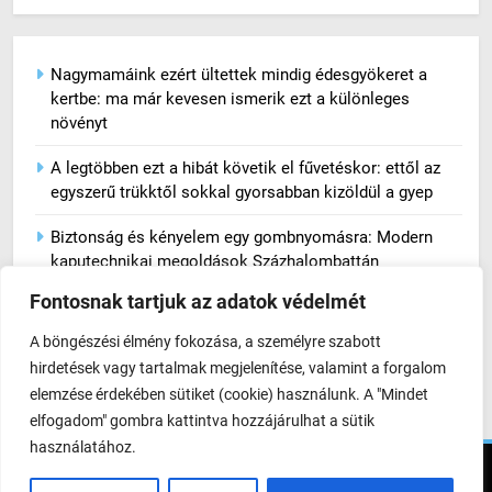
Nagymamáink ezért ültettek mindig édesgyökeret a
kertbe: ma már kevesen ismerik ezt a különleges
növényt
A legtöbben ezt a hibát követik el fűvetéskor: ettől az
egyszerű trükktől sokkal gyorsabban kizöldül a gyep
Biztonság és kényelem egy gombnyomásra: Modern
kaputechnikai megoldások Százhalombattán
Fontosnak tartjuk az adatok védelmét
Okos kosár: Hogyan állítsunk össze egy örökzöld
DUPLO gyűjteményt felesleges túlvásárlás nélkül?
A böngészési élmény fokozása, a személyre szabott
hirdetések vagy tartalmak megjelenítése, valamint a forgalom
Prémium alapanyagok pékségeknek és cukrászatoknak:
elemzése érdekében sütiket (cookie) használunk. A "Mindet
így lesz igazán kiemelkedő a végeredmény
elfogadom" gombra kattintva hozzájárulhat a sütik
használatához.
Iteq - Minden jog fenntartva 2026. Powered By