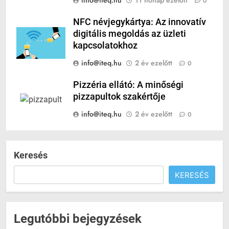
info@iteq.hu
11 hónap ezelőtt
0
NFC névjegykártya: Az innovatív
digitális megoldás az üzleti
kapcsolatokhoz
info@iteq.hu
2 év ezelőtt
0
Pizzéria ellátó: A minőségi
pizzapultok szakértője
info@iteq.hu
2 év ezelőtt
0
Keresés
KERESÉS
Legutóbbi bejegyzések