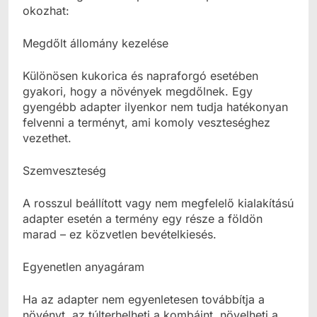
okozhat:
Megdőlt állomány kezelése
Különösen kukorica és napraforgó esetében
gyakori, hogy a növények megdőlnek. Egy
gyengébb adapter ilyenkor nem tudja hatékonyan
felvenni a terményt, ami komoly veszteséghez
vezethet.
Szemveszteség
A rosszul beállított vagy nem megfelelő kialakítású
adapter esetén a termény egy része a földön
marad – ez közvetlen bevételkiesés.
Egyenetlen anyagáram
Ha az adapter nem egyenletesen továbbítja a
növényt, az túlterhelheti a kombájnt, növelheti a