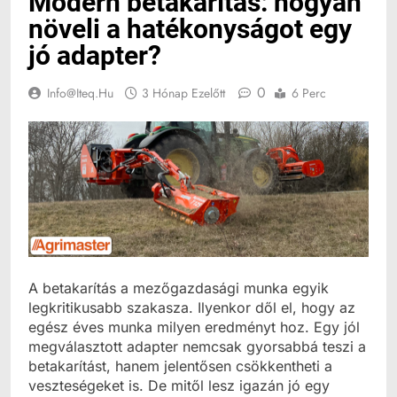
Modern betakarítás: hogyan
növeli a hatékonyságot egy
jó adapter?
0
Info@iteq.hu
3 Hónap Ezelőtt
6 Perc
A betakarítás a mezőgazdasági munka egyik
legkritikusabb szakasza. Ilyenkor dől el, hogy az
egész éves munka milyen eredményt hoz. Egy jól
megválasztott adapter nemcsak gyorsabbá teszi a
betakarítást, hanem jelentősen csökkentheti a
veszteségeket is. De mitől lesz igazán jó egy