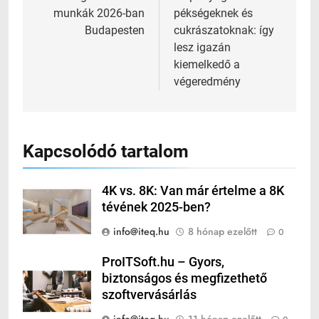
munkák 2026-ban
pékségeknek és
Budapesten
cukrászatoknak: így
lesz igazán
kiemelkedő a
végeredmény
Kapcsolódó tartalom
4K vs. 8K: Van már értelme a 8K
tévének 2025-ben?
info@iteq.hu
8 hónap ezelőtt
0
ProITSoft.hu – Gyors,
biztonságos és megfizethető
szoftvervásárlás