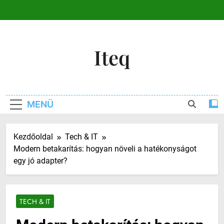
Ugrás
a
tartalomra
Iteq
MENÜ
Kezdőoldal
Tech & IT
Modern betakarítás: hogyan növeli a hatékonyságot
egy jó adapter?
TECH & IT