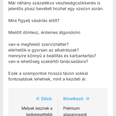
Már néhány százalékos veszteségcsökkenés is
jelentős plusz bevételt hozhat egy szezon során.
Mire figyelj vásárlás előtt?
Mielőtt döntesz, érdemes átgondolni:
van-e megfelelő szervizháttér?
elérhetők-e gyorsan az alkatrészek?
mennyire könnyű a beállítás és karbantartás?
van-e lehetőség szakértői tanácsadásra?
Ezek a szempontok hosszú távon sokkal
fontosabbak lehetnek, mint a kezdeti ár.
Előző:
Következő:
Bejegyzés
navigáció
Melyek lesznek a
Prémium
legkeresettebb
alapanyagok