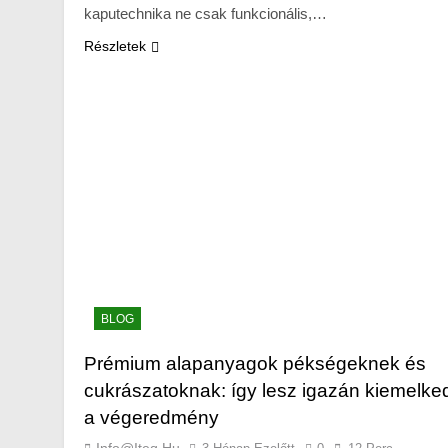
kaputechnika ne csak funkcionális,…
Részletek
BLOG
Prémium alapanyagok pékségeknek és
cukrászatoknak: így lesz igazán kiemelke
a végeredmény
Info@iteq.hu