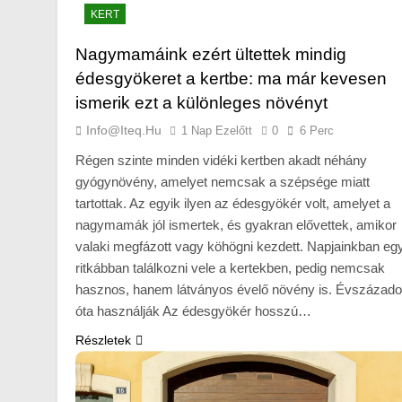
KERT
Nagymamáink ezért ültettek mindig
édesgyökeret a kertbe: ma már kevesen
ismerik ezt a különleges növényt
Info@iteq.hu
1 Nap Ezelőtt
0
6 Perc
Régen szinte minden vidéki kertben akadt néhány
gyógynövény, amelyet nemcsak a szépsége miatt
tartottak. Az egyik ilyen az édesgyökér volt, amelyet a
nagymamák jól ismertek, és gyakran elővettek, amikor
valaki megfázott vagy köhögni kezdett. Napjainkban eg
ritkábban találkozni vele a kertekben, pedig nemcsak
hasznos, hanem látványos évelő növény is. Évszázad
óta használják Az édesgyökér hosszú…
Részletek