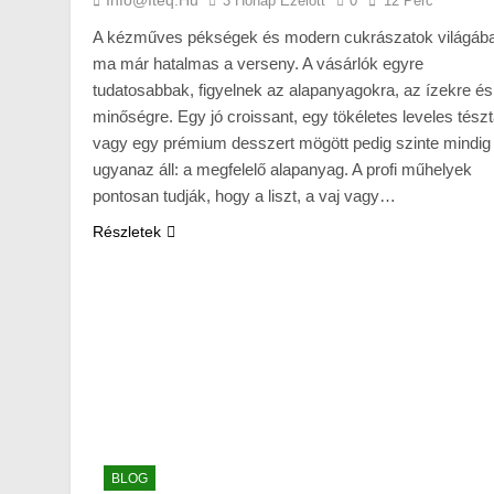
3 Hónap Ezelőtt
0
12 Perc
A kézműves pékségek és modern cukrászatok világáb
ma már hatalmas a verseny. A vásárlók egyre
tudatosabbak, figyelnek az alapanyagokra, az ízekre és
minőségre. Egy jó croissant, egy tökéletes leveles tész
vagy egy prémium desszert mögött pedig szinte mindig
ugyanaz áll: a megfelelő alapanyag. A profi műhelyek
pontosan tudják, hogy a liszt, a vaj vagy…
Részletek
BLOG