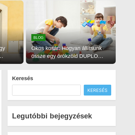
kizöldül a gyep
BLOG
gy
Okos kosár: Hogyan állítsunk
össze egy örökzöld DUPLO
ok
gyűjteményt felesleges
túlvásárlás nélkül?
Keresés
KERESÉS
Legutóbbi bejegyzések