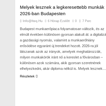
Melyek lesznek a legkeresettebb munkák
2026-ban Budapesten
Info@iteq.hu
6 Hónap Ezelőtt
0
7 Perc
Budapest munkaerőpiaca folyamatosan változik, és az
elmúlt években különösen gyorsan alakult át: a digitalizá
a gazdasági nyomás, valamint a munkaerőhiány
erősödése egyaránt új trendeket hozott. 2026-ra jól
látszanak azok az irányok, amelyek meghatározzák,
milyen munkakörök iránt nő a kereslet a fővárosban –
különösen azok számára, akik gyorsan szeretnének
elhelyezkedni, akár diploma nélkül is. Melyek lesznek…
Részletek