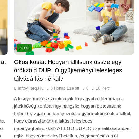
BLOG
a:
Okos kosár: Hogyan állítsunk össze egy
örökzöld DUPLO gyűjteményt felesleges
túlvásárlás nélkül?
Info@iteq.hu
3 Hónap Ezelőtt
0
10 Perc
A kisgyermekes szülők egyik legnagyobb dilemmája a
játékbőség korában így hangzik: hogyan biztosítsunk
fejlesztő, izgalmas környezetet a gyermekünknek anélkül,
ág,
hogy elárasztanánk a lakást felesleges
és
műanyaghalmokkal? A LEGO DUPLO zsenialitása abban
a
rejlik, hogy szinte elnyűhetetlen, és generációkon át