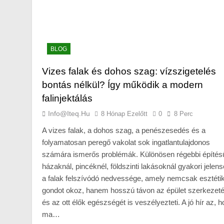
BLOG
Vizes falak és dohos szag: vízszigetelés
bontás nélkül? Így működik a modern
falinjektálás
Info@iteq.hu
8 Hónap Ezelőtt
0
8 Perc
A vizes falak, a dohos szag, a penészesedés és a
folyamatosan peregő vakolat sok ingatlantulajdonos
számára ismerős problémák. Különösen régebbi építés
házaknál, pincéknél, földszinti lakásoknál gyakori jelen
a falak felszívódó nedvessége, amely nemcsak esztétik
gondot okoz, hanem hosszú távon az épület szerkezeté
és az ott élők egészségét is veszélyezteti. A jó hír az, 
ma…