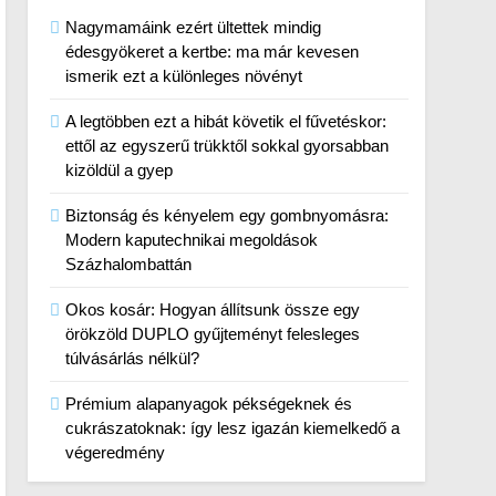
Nagymamáink ezért ültettek mindig
édesgyökeret a kertbe: ma már kevesen
ismerik ezt a különleges növényt
A legtöbben ezt a hibát követik el fűvetéskor:
ettől az egyszerű trükktől sokkal gyorsabban
kizöldül a gyep
Biztonság és kényelem egy gombnyomásra:
Modern kaputechnikai megoldások
Százhalombattán
Okos kosár: Hogyan állítsunk össze egy
örökzöld DUPLO gyűjteményt felesleges
túlvásárlás nélkül?
Prémium alapanyagok pékségeknek és
cukrászatoknak: így lesz igazán kiemelkedő a
végeredmény