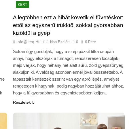
KERT
A legtöbben ezt a hibát követik el fűvetéskor:
ettől az egyszerű trükktől sokkal gyorsabban
kizöldül a gyep
Info@iteq.hu
1 Nap Ezelőtt
0
6 Perc
Sokan úgy gondolják, hogy a szép pázsit titka csupán
annyi, hogy elszórják a fűmagot, rendszeresen locsolják,
majd várják, hogy néhány hét alatt sűrű, zöld gyepszőnyeg
alakuljon ki. A valóság azonban ennél jóval összetettebb. A
yre
tapasztalt kertészek szerint van egy apró lépés, amelyet
rengetegen kihagynak, pedig nagyban hozzájárulhat ahhoz,
ok
hogy a fű gyorsabban és egyenletesebben keljen…
Részletek