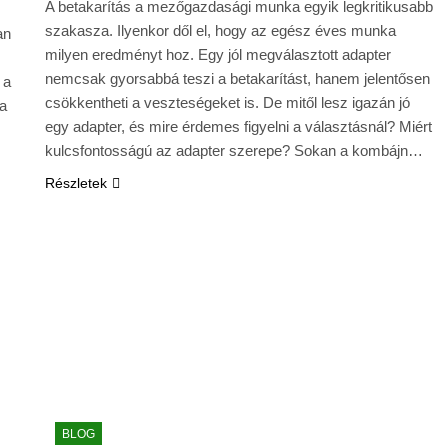
A betakarítás a mezőgazdasági munka egyik legkritikusabb
szakasza. Ilyenkor dől el, hogy az egész éves munka
an
milyen eredményt hoz. Egy jól megválasztott adapter
nemcsak gyorsabbá teszi a betakarítást, hanem jelentősen
 a
csökkentheti a veszteségeket is. De mitől lesz igazán jó
ta
egy adapter, és mire érdemes figyelni a választásnál? Miért
kulcsfontosságú az adapter szerepe? Sokan a kombájn…
Részletek
BLOG