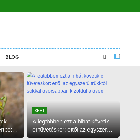
BLOG
KERT
tek
A legtöbben ezt a hibát követik
rtbe:
el fűvetéskor: ettől az egyszerű
ezt a
trükktől sokkal gyorsabban