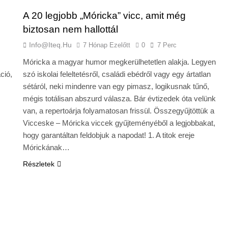
A 20 legjobb „Móricka” vicc, amit még
biztosan nem hallottál
Info@iteq.hu
7 Hónap Ezelőtt
0
7 Perc
Móricka a magyar humor megkerülhetetlen alakja. Legyen
ció,
szó iskolai feleltetésről, családi ebédről vagy egy ártatlan
sétáról, neki mindenre van egy pimasz, logikusnak tűnő,
mégis totálisan abszurd válasza. Bár évtizedek óta velünk
van, a repertoárja folyamatosan frissül. Összegyűjtöttük a
Vicceske – Móricka viccek gyűjteményéből a legjobbakat,
hogy garantáltan feldobjuk a napodat! 1. A titok ereje
Mórickának…
Részletek