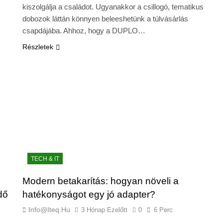
kiszolgálja a családot. Ugyanakkor a csillogó, tematikus
dobozok láttán könnyen beleeshetünk a túlvásárlás
csapdájába. Ahhoz, hogy a DUPLO…
Részletek
TECH & IT
Modern betakarítás: hogyan növeli a
dő
hatékonyságot egy jó adapter?
Info@iteq.hu
3 Hónap Ezelőtt
0
6 Perc