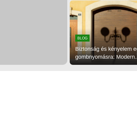
különleges növényt
BLOG
Biztonság és kényelem e
gombnyomásra: Modern
kaputechnikai megoldás
Százhalombattán