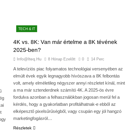
TECH & IT
4K vs. 8K: Van már értelme a 8K tévének
2025-ben?
Info@iteq.hu
8 Hónap Ezelőtt
0
14 Perc
A televíziós piac folyamatos technológiai versenyében az
elmúlt évek egyik legnagyobb hívószava a 8K felbontás
volt, amely elméletileg négyszer annyi részletet kínál, mint
a ma már sztenderdnek számító 4K. A 2025-ös évre
ű
fordulva azonban a felhasználókban jogosan merül fel a
ség
kérdés, hogy a gyakorlatban profitálhatnak-e ebből az
ai
elképesztő pixelsűrűségből, vagy csupán egy jól hangzó
t
marketingfogásról…
hogy
Részletek