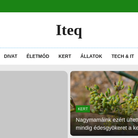
Iteq
DIVAT
ÉLETMÓD
KERT
ÁLLATOK
TECH & IT
KERT
Nagymamáink ezért ültet
mindig édesgyökeret a ke
ma már kevesen ismerik 