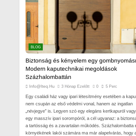
BLOG
Biztonság és kényelem egy gombnyomásr
Modern kaputechnikai megoldások
Százhalombattán
Info@iteq.hu
3 Hónap Ezelőtt
0
5 Perc
Egy családi ház vagy ipari létesítmény esetében a kapu
nem csupán az első védelmi vonal, hanem az ingatlan
„névjegye” is. Legyen szó egy elegáns kertkapuról vagy
egy masszív ipari sorompóról, a cél ugyanaz: a biztons
a tartósság és a zavartalan működés. Százhalombatta 
környékének lakói számára ma már alapelvárás, hogy 