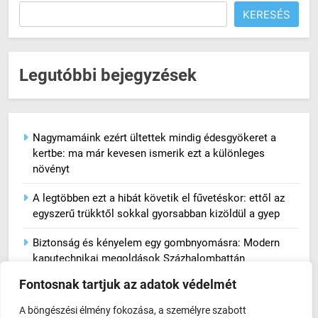
KERESÉS
Legutóbbi bejegyzések
Nagymamáink ezért ültettek mindig édesgyökeret a
kertbe: ma már kevesen ismerik ezt a különleges
növényt
A legtöbben ezt a hibát követik el fűvetéskor: ettől az
egyszerű trükktől sokkal gyorsabban kizöldül a gyep
Biztonság és kényelem egy gombnyomásra: Modern
kaputechnikai megoldások Százhalombattán
Fontosnak tartjuk az adatok védelmét
Okos kosár: Hogyan állítsunk össze egy örökzöld
DUPLO gyűjteményt felesleges túlvásárlás nélkül?
A böngészési élmény fokozása, a személyre szabott