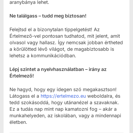
aranybánya lehet.
Ne találgass – tudd meg biztosan!
Felejtsd el a bizonytalan tippelgetést! Az
Értelmező-vel pontosan tudhatod, mit jelent, amit
olvasol vagy hallasz. Így nemcsak jobban értheted
a körülötted lévő világot, de magabiztosabb is
lehetsz a kommunikációdban.
Lépj szintet a nyelvhasználatban – irány az
Értelmező!
Ne hagyd, hogy egy idegen szó megakasztson!
Látogass el a
https://ertelmezo.eu
weboldalra, és
tedd szokásoddá, hogy utánanézel a szavaknak.
Ez a tudás nap mint nap kamatozni fog – akár a
munkahelyeden, az iskolában, vagy a mindennapi
életben.