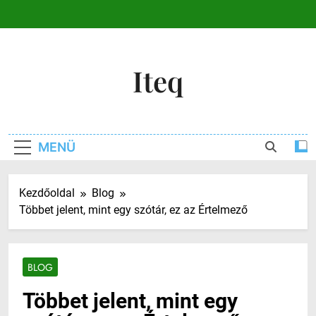
Ugrás
a
tartalomra
Iteq
MENÜ
Kezdőoldal
Blog
Többet jelent, mint egy szótár, ez az Értelmező
BLOG
Többet jelent, mint egy