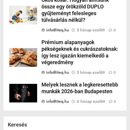
Okos kosár: Hogyan állítsunk
össze egy örökzöld DUPLO
gyűjteményt felesleges
túlvásárlás nélkül?
info@iteq.hu
3 hónap ezelőtt
0
Prémium alapanyagok
pékségeknek és cukrászatoknak:
így lesz igazán kiemelkedő a
végeredmény
info@iteq.hu
3 hónap ezelőtt
0
Melyek lesznek a legkeresettebb
munkák 2026-ban Budapesten
info@iteq.hu
6 hónap ezelőtt
0
Keresés