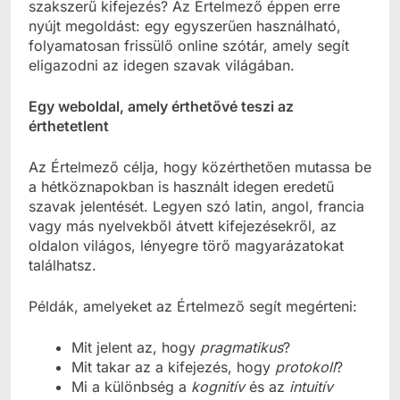
szakszerű kifejezés? Az Értelmező éppen erre
nyújt megoldást: egy egyszerűen használható,
folyamatosan frissülő online szótár, amely segít
eligazodni az idegen szavak világában.
Egy weboldal, amely érthetővé teszi az
érthetetlent
Az Értelmező célja, hogy közérthetően mutassa be
a hétköznapokban is használt idegen eredetű
szavak jelentését. Legyen szó latin, angol, francia
vagy más nyelvekből átvett kifejezésekről, az
oldalon világos, lényegre törő magyarázatokat
találhatsz.
Példák, amelyeket az Értelmező segít megérteni:
Mit jelent az, hogy
pragmatikus
?
Mit takar az a kifejezés, hogy
protokoll
?
Mi a különbség a
kognitív
és az
intuitív