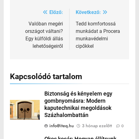
Előző:
Következő:
Bejegyzés
navigáció
Valóban megéri
Tedd komfortossá
országot váltani?
munkádat a Procera
Egy külföldi állás
munkavédelmi
lehetőségeiről
cipőkkel
Kapcsolódó tartalom
Biztonság és kényelem egy
gombnyomásra: Modern
kaputechnikai megoldások
Százhalombattán
info@iteq.hu
3 hónap ezelőtt
0