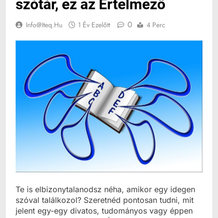
szótár, ez az Értelmező
0
Info@iteq.hu
1 Év Ezelőtt
4 Perc
Te is elbizonytalanodsz néha, amikor egy idegen
szóval találkozol? Szeretnéd pontosan tudni, mit
jelent egy-egy divatos, tudományos vagy éppen